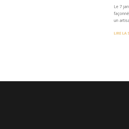
Le 7 jan
façonné 
un artis
LIRE LA 