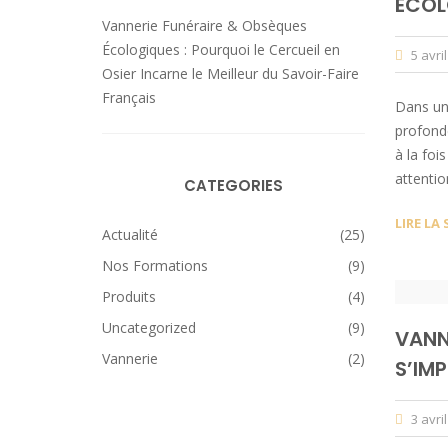
ÉCOL
Vannerie Funéraire & Obsèques
Écologiques : Pourquoi le Cercueil en
5 avri
Osier Incarne le Meilleur du Savoir-Faire
Français
Dans un 
profond
à la foi
attentio
CATEGORIES
LIRE LA 
Actualité
(25)
Nos Formations
(9)
Produits
(4)
Uncategorized
(9)
VANNE
Vannerie
(2)
S’IM
3 avri