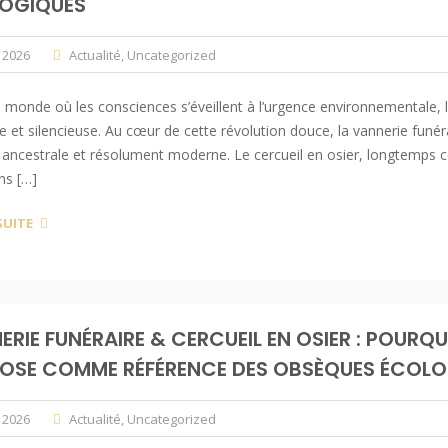
OGIQUES
l 2026
Actualité
,
Uncategorized
monde où les consciences s’éveillent à l’urgence environnementale, l
e et silencieuse. Au cœur de cette révolution douce, la vannerie fu
s ancestrale et résolument moderne. Le cercueil en osier, longtemps co
ns […]
SUITE
RIE FUNÉRAIRE & CERCUEIL EN OSIER : POURQU
POSE COMME RÉFÉRENCE DES OBSÈQUES ÉCOL
l 2026
Actualité
,
Uncategorized