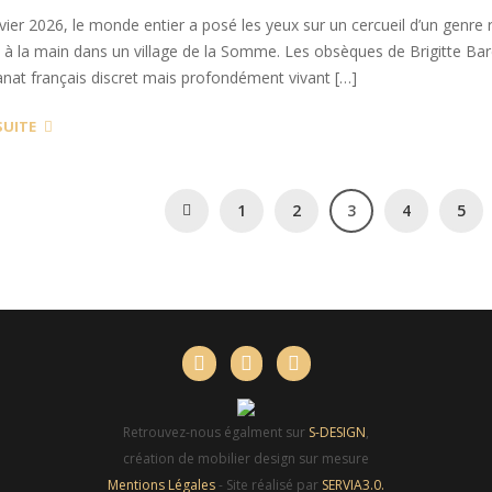
vier 2026, le monde entier a posé les yeux sur un cercueil d’un genre rar
à la main dans un village de la Somme. Les obsèques de Brigitte Bar
anat français discret mais profondément vivant […]
SUITE
1
2
3
4
5
Retrouvez-nous égalment sur
S-DESIGN
,
création de mobilier design sur mesure
Mentions Légales
- Site réalisé par
SERVIA3.0.