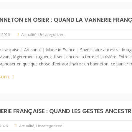
ANNETON EN OSIER : QUAND LA VANNERIE FRANÇ
i 2026
Actualité
,
Uncategorized
 française | Artisanat | Made in France | Savoir-faire ancestral Imagin
vivant, légèrement rugueux. Il sent encore la terre et la rivière. Entre 
phoser en quelque chose d’extraordinaire : un banneton, ce panier r
SUITE
ERIE FRANÇAISE : QUAND LES GESTES ANCEST
 2026
Actualité
,
Uncategorized