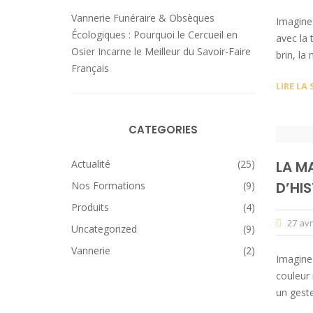
Vannerie Funéraire & Obsèques
Imaginez
Écologiques : Pourquoi le Cercueil en
avec la 
Osier Incarne le Meilleur du Savoir-Faire
brin, la
Français
LIRE LA 
CATEGORIES
Actualité
(25)
LA M
D’HIS
Nos Formations
(9)
Produits
(4)
27 avr
Uncategorized
(9)
Vannerie
(2)
Imaginez
couleur 
un geste