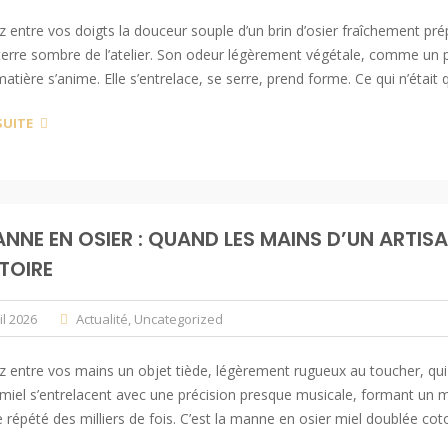
 entre vos doigts la douceur souple d’un brin d’osier fraîchement pré
terre sombre de l’atelier. Son odeur légèrement végétale, comme un pa
 matière s’anime. Elle s’entrelace, se serre, prend forme. Ce qui n’était 
SUITE
ANNE EN OSIER : QUAND LES MAINS D’UN ARTIS
TOIRE
il 2026
Actualité
,
Uncategorized
 entre vos mains un objet tiède, légèrement rugueux au toucher, qui sen
miel s’entrelacent avec une précision presque musicale, formant un m
 répété des milliers de fois. C’est la manne en osier miel doublée cot